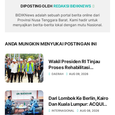
DIPOSTING OLEH
REDAKSI BIDIKNEWS
BIDIKNews adalah sebuah portal berita online dari
Provinsi Nusa Tenggara Barat. Kami hadir untuk
menyajikan berita-berita lokal dengan mutu Nasional.
ANDA MUNGKIN MENYUKAI POSTINGAN INI
Wakil Presiden RI Tinjau
Proses Rehabilitasi
Jembatan Lumut, Dorong
DAERAH
AUG 09, 2026
Penguatan Konektivitas Di
Aceh
Dari Lombok Ke Berlin, Kairo
Dan Kuala Lumpur: ACQUIN
Buka Jalan UIN Mataram
INTERNASIONAL
AUG 08, 2026