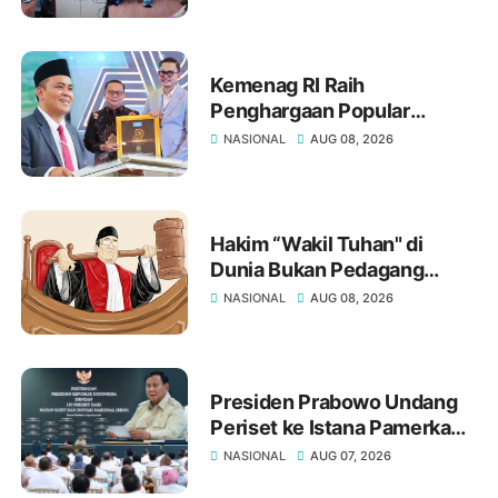
Perkuat Daya Saing Global
Lulusan
Kemenag RI Raih
Penghargaan Popular
Government Institution
NASIONAL
AUG 08, 2026
Award 2026, Ketua Forum
Rektor PTKN Indonesia Prof.
H. Masnun Tahir Sampaikan
Ucapan Selamat
Hakim “Wakil Tuhan" di
Dunia Bukan Pedagang
Putusan
NASIONAL
AUG 08, 2026
Presiden Prabowo Undang
Periset ke Istana Pamerkan
Hasil Riset
NASIONAL
AUG 07, 2026