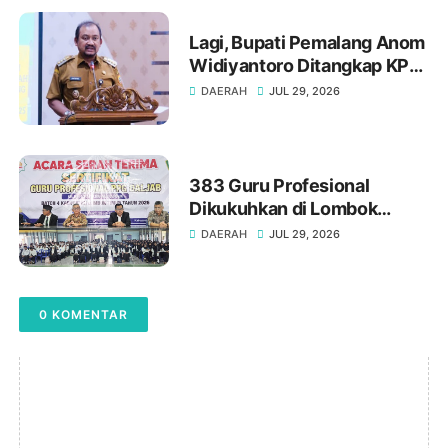
Lagi, Bupati Pemalang Anom
Widiyantoro Ditangkap KPK
Tengah Malam
DAERAH
JUL 29, 2026
383 Guru Profesional
Dikukuhkan di Lombok
Timur : Gelar "Gr." Adalah
DAERAH
JUL 29, 2026
Amanah Profesionalisme
0 KOMENTAR