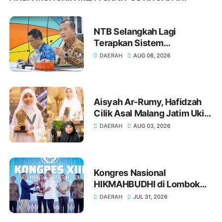
NTB Selangkah Lagi
Terapkan Sistem
Manajemen Talenta ASN
DAERAH
AUG 06, 2026
Aisyah Ar-Rumy, Hafidzah
Cilik Asal Malang Jatim Ukir
Prestasi di Dubai
DAERAH
AUG 03, 2026
Kongres Nasional
HIKMAHBUDHI di Lombok
Utara, Bukti NTB Menjunjung
DAERAH
JUL 31, 2026
Tinggi Nilai Toleransi