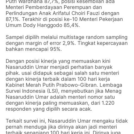
Putri Wardhana 87,7%, posisi kesembilan ada
Menteri Pemberdayaan Perempuan dan
Perlindungan Anak Arifatul Choiri Fauzi dengan
87,1%. Terakhir di posisi ke-10 Menteri Pekerjaan
Umum Dody Hanggodo 85,4%.
Sampel dipilih melalui multistage random sampling
dengan margin of error 2,9%. Tingkat kepercayaan
bahkan mencapai 95%.
Dengan posisi kinerja yang memuaskan kini
Nasaruddin Umar menjadi perhatian banyak
pihak. usai didapuk sebagai salah satu menteri
dengan kinerja terbaik dalam 100 hari kerja
Kabinet Merah Putih Prabowo-Gibran. Lembaga
Survei Indonesia (LSI), menyebutkan jika Menag
Nasaruddin Umar adalah menteri nomor satu
dengan kinerja paling memuaskan, dari 1.220
responden yang dipilih secara acak.
Terkait survei ini, Nasaruddin Umar mengaku tidak
pernah menduga jika dirinya akan jadi menteri
terbaik sepanjang 100 hari kerja ini. Dirinya juga