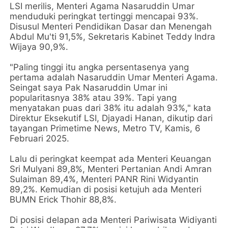
LSI merilis, Menteri Agama Nasaruddin Umar
menduduki peringkat tertinggi mencapai 93%.
Disusul Menteri Pendidikan Dasar dan Menengah
Abdul Mu'ti 91,5%, Sekretaris Kabinet Teddy Indra
Wijaya 90,9%.
"Paling tinggi itu angka persentasenya yang
pertama adalah Nasaruddin Umar Menteri Agama.
Seingat saya Pak Nasaruddin Umar ini
popularitasnya 38% atau 39%. Tapi yang
menyatakan puas dari 38% itu adalah 93%," kata
Direktur Eksekutif LSI, Djayadi Hanan, dikutip dari
tayangan Primetime News, Metro TV, Kamis, 6
Februari 2025.
Lalu di peringkat keempat ada Menteri Keuangan
Sri Mulyani 89,8%, Menteri Pertanian Andi Amran
Sulaiman 89,4%, Menteri PANR Rini Widyantin
89,2%. Kemudian di posisi ketujuh ada Menteri
BUMN Erick Thohir 88,8%.
Di posisi delapan ada Menteri Pariwisata Widiyanti