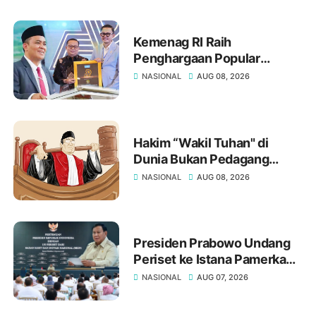
Lulusan
Kemenag RI Raih
Penghargaan Popular
Government Institution
NASIONAL
AUG 08, 2026
Award 2026, Ketua Forum
Rektor PTKN Indonesia Prof.
H. Masnun Tahir Sampaikan
Ucapan Selamat
Hakim “Wakil Tuhan" di
Dunia Bukan Pedagang
Putusan
NASIONAL
AUG 08, 2026
Presiden Prabowo Undang
Periset ke Istana Pamerkan
Hasil Riset
NASIONAL
AUG 07, 2026