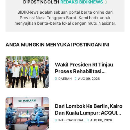
DIPOSTING OLEH
REDAKSI BIDIKNEWS
BIDIKNews adalah sebuah portal berita online dari
Provinsi Nusa Tenggara Barat. Kami hadir untuk
menyajikan berita-berita lokal dengan mutu Nasional.
ANDA MUNGKIN MENYUKAI POSTINGAN INI
Wakil Presiden RI Tinjau
Proses Rehabilitasi
Jembatan Lumut, Dorong
DAERAH
AUG 09, 2026
Penguatan Konektivitas Di
Aceh
Dari Lombok Ke Berlin, Kairo
Dan Kuala Lumpur: ACQUIN
Buka Jalan UIN Mataram
INTERNASIONAL
AUG 08, 2026
Perkuat Daya Saing Global