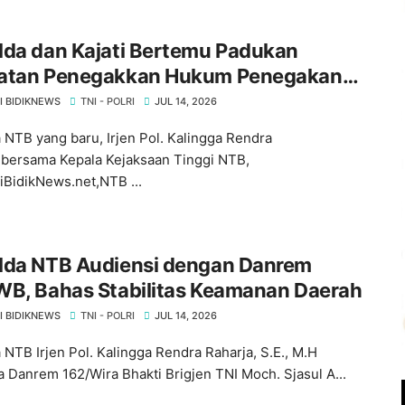
lda dan Kajati Bertemu Padukan
atan Penegakkan Hukum Penegakan
 di NTB ‎
I BIDIKNEWS
TNI - POLRI
JUL 14, 2026
 NTB yang baru, Irjen Pol. Kalingga Rendra
,bersama Kepala Kejaksaan Tinggi NTB,
BidikNews.net,NTB ...
olda NTB Audiensi dengan Danrem
WB, Bahas Stabilitas Keamanan Daerah
I BIDIKNEWS
TNI - POLRI
JUL 14, 2026
 NTB Irjen Pol. Kalingga Rendra Raharja, S.E., M.H
 Danrem 162/Wira Bhakti Brigjen TNI Moch. Sjasul A...