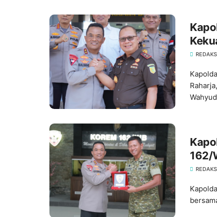
Kapo
Keku
Hukum
REDAKS
Kapolda
Raharja
Wahyudi
‎Kap
162/
REDAKS
Kapolda
bersama