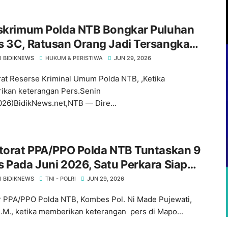
eskrimum Polda NTB Bongkar Puluhan
s 3C, Ratusan Orang Jadi Tersangka
a Diminta Waspada
I BIDIKNEWS
HUKUM & PERISTIWA
JUN 29, 2026
rat Reserse Kriminal Umum Polda NTB, ,Ketika
kan keterangan Pers.Senin
026)BidikNews.net,NTB — Dire...
ktorat PPA/PPO Polda NTB Tuntaskan 9
 Pada Juni 2026, Satu Perkara Siap
angkan ‎
I BIDIKNEWS
TNI - POLRI
JUN 29, 2026
ur PPA/PPO Polda NTB, Kombes Pol. Ni Made Pujewati,
 M.M., ketika memberikan keterangan pers di Mapo...