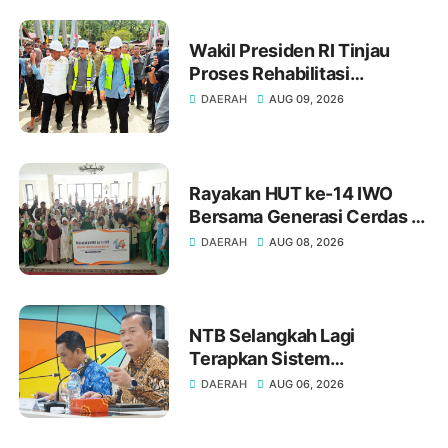
Wakil Presiden RI Tinjau
Proses Rehabilitasi
Jembatan Lumut, Dorong
DAERAH
AUG 09, 2026
Penguatan Konektivitas Di
Aceh
Rayakan HUT ke-14 IWO
Bersama Generasi Cerdas di
SD Muhammadiyah 16 Bukit
DAERAH
AUG 08, 2026
Duri Jakarta Selatan
NTB Selangkah Lagi
Terapkan Sistem
Manajemen Talenta ASN
DAERAH
AUG 06, 2026