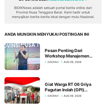
BIDIKNews adalah sebuah portal berita online dari
Provinsi Nusa Tenggara Barat. Kami hadir untuk
menyajikan berita-berita lokal dengan mutu Nasional.
ANDA MUNGKIN MENYUKAI POSTINGAN INI
Pesan Penting Dari
Workshop Manajemen
Risiko di Sembalun: Jangan
DAERAH
AUG 09, 2026
Biarkan Risiko
Mengendalikan Pemerintah
Giat Warga RT 06 Griya
Pagutan Indah (GPI)
Mataram Menyambut HUT RI
DAERAH
AUG 09, 2026
ke-81