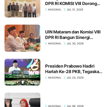
DPR RI KOMISI VIII Dorong
Kolaborasi Strategis
NASIONAL
JUL 31, 2026
UIN Mataram dan Komisi VIII
DPR RI Bangun Sinergi
Strategis melalui Diskusi
NASIONAL
JUL 30, 2026
Interdisipliner
Presiden Prabowo Hadiri
Harlah Ke-28 PKB, Tegaskan
Arah Baru Ekonomi Berpijak
NASIONAL
JUL 24, 2026
pada Amanat Konstitusi
NASIONAL
JUL 08, 2026