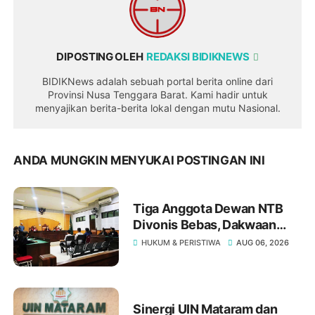
DIPOSTING OLEH
REDAKSI BIDIKNEWS
BIDIKNews adalah sebuah portal berita online dari
Provinsi Nusa Tenggara Barat. Kami hadir untuk
menyajikan berita-berita lokal dengan mutu Nasional.
ANDA MUNGKIN MENYUKAI POSTINGAN INI
Tiga Anggota Dewan NTB
Divonis Bebas, Dakwaan
Pasal Gratifikasi Oleh JPU
HUKUM & PERISTIWA
AUG 06, 2026
"Tumbang" Di Meja Hakim
Tipikor Mataram
Sinergi UIN Mataram dan