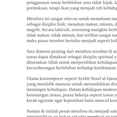
penggunaan tawas berlebihan atau tidak bijak, 
permukaan, tetapi ikan yang menjadi ruh kehidup
Metafora
ini sangat relevan untuk memahami mak
sebagai disiplin fisik: menahan makan, minum, 
magrib. Secara lahiriah, seseorang mungkin berh
tidak makan, tidak minum, dan terlihat sangat ta
maka puasa tersebut berisiko menjadi seperti ko
Satu dimensi penting dari metafora tersebut di 
tawas dapat dimaknai sebagai disiplin spiritual 
diturunkan Allah untuk menjernihkan kehidupan 
kecenderungan berlebihan terhadap kenikmatan 
Ulama kontemporer seperti Syekh Yusuf al-Qara
yang mendidik manusia untuk menundukkan doron
memimpin kehidupan. Dalam kehidupan modern 
kesenangan instan, puasa bekerja seperti tawas
kerak egoisme agar kejernihan batin muncul kem
Namun di sinilah pesan metafora itu menjadi sa
menjernihkan air bukan sekadar membuat air tam