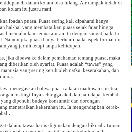
kehidupan di dalam kolam bisa hilang. Air tampak indah di
an kolam itu justru mati.
na ibadah puasa. Puasa sering kali dipahami hanya
dan hal-hal yang membatalkan puasa sejak fajar hingga
asil menjalankan semua aturan itu dengan sangat baik. Ia
at. Namun jika puasa hanya berhenti pada aspek formal itu,
lam yang jernih tetapi tanpa kehidupan.
atas, jika dibawa ke dalam pemahaman tentang puasa, maka
yang diberikan oleh syariat. Puasa adalah “tawas” yang
manusia yang sering keruh oleh nafsu, keserakahan, dan
dunia.
dawi menegaskan bahwa puasa adalah madrasah spiritual
gan instingtifnya sehingga akal dan hati dapat kembali
yang dipenuhi budaya konsumtif dan dorongan
 yang menetralkan kekeruhan itu. Ia mengendapkan kerak-
bali.
ngat dalam: tawas harus digunakan dengan hikmah. Tujuan
pak indah di permukaan, tetapi agar kehidupan di