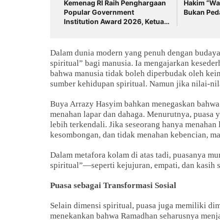
Kemenag RI Raih Penghargaan
Hakim “Wak
Popular Government
Bukan Ped
Institution Award 2026, Ketua
Forum Rektor PTKN Indonesia
Prof. H. Masnun Tahir
Sampaikan Ucapan Selamat
Dalam dunia modern yang penuh dengan budaya
spiritual” bagi manusia. Ia mengajarkan kesede
bahwa manusia tidak boleh diperbudak oleh keing
sumber kehidupan spiritual. Namun jika nilai-nila
Buya Arrazy Hasyim bahkan menegaskan bahwa p
menahan lapar dan dahaga. Menurutnya, puasa ya
lebih terkendali. Jika seseorang hanya menahan 
kesombongan, dan tidak menahan kebencian, ma
Dalam metafora kolam di atas tadi, puasanya mun
spiritual”—seperti kejujuran, empati, dan kasi
Puasa sebagai Transformasi Sosial
Selain dimensi spiritual, puasa juga memiliki di
menekankan bahwa Ramadhan seharusnya menjad