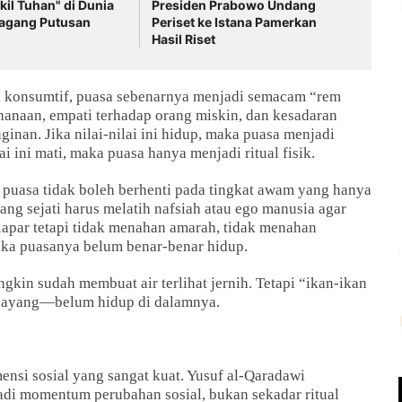
il Tuhan" di Dunia
Presiden Prabowo Undang
agang Putusan
Periset ke Istana Pamerkan
Hasil Riset
 konsumtif, puasa sebenarnya menjadi semacam “rem
rhanaan, empati terhadap orang miskin, dan kesadaran
inan. Jika nilai-nilai ini hidup, maka puasa menjadi
i ini mati, maka puasa hanya menjadi ritual fisik.
uasa tidak boleh berhenti pada tingkat awam yang hanya
ng sejati harus melatih nafsiah atau ego manusia agar
lapar tetapi tidak menahan amarah, tidak menahan
ka puasanya belum benar-benar hidup.
gkin sudah membuat air terlihat jernih. Tetapi “ikan-ikan
h sayang—belum hidup di dalamnya.
mensi sosial yang sangat kuat. Yusuf al-Qaradawi
i momentum perubahan sosial, bukan sekadar ritual