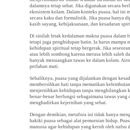
dalamnya tetap sehat. Jika digunakan secara ber
ekosistem kolam. Dalam konteks puasa, hal ini 
secara kaku dan formalistik. Jika puasa hanya 
kasih sayang, kebijaksanaan, dan kesadaran spir
Di sinilah letak kedalaman makna puasa dalam I
tetapi juga penghidupan batin. Ia harus mampu
kehidupan spiritual tetap bergerak. Jika seseora
atau lebih sombong karena merasa lebih saleh dar
banyak menuangkan tawas ke dalam kolam. Airny
perlahan mati.
Sebaliknya, puasa yang dijalankan dengan kesa
membersihkan hati tanpa mematikan kelembutan j
menjernihkan kehidupan tanpa menghilangkan ke
benar-benar berfungsi sebagaimana tawas yang 
menghadirkan kejernihan yang sehat.
Dengan demikian, metafora ini tidak hanya mengk
hakiki puasa sebagai alat pemurnian hidup. Puas
manusia agar kehidupan yang keruh oleh nafsu d