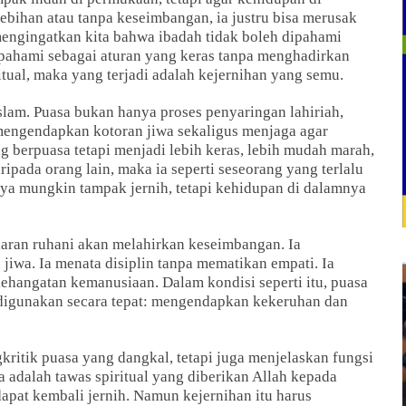
lebihan atau tanpa keseimbangan, ia justru bisa merusak
mengingatkan kita bahwa ibadah tidak boleh dipahami
dipahami sebagai aturan yang keras tanpa menghadirkan
itual, maka yang terjadi adalah kejernihan yang semu.
slam. Puasa bukan hanya proses penyaringan lahiriah,
 mengendapkan kotoran jiwa sekaligus menjaga agar
ng berpuasa tetapi menjadi lebih keras, lebih mudah marah,
ipada orang lain, maka ia seperti seseorang yang terlalu
a mungkin tampak jernih, tetapi kehidupan di dalamnya
daran ruhani akan melahirkan keseimbangan. Ia
iwa. Ia menata disiplin tanpa mematikan empati. Ia
hangatan kemanusiaan. Dalam kondisi seperti itu, puasa
digunakan secara tepat: mengendapkan kekeruhan dan
ritik puasa yang dangkal, tetapi juga menjelaskan fungsi
a adalah tawas spiritual yang diberikan Allah kepada
apat kembali jernih. Namun kejernihan itu harus