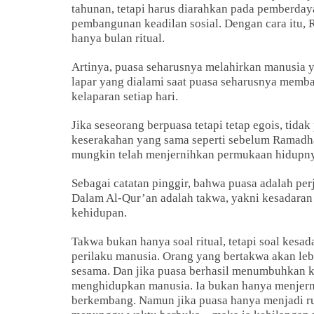
tahunan, tetapi harus diarahkan pada pemberda
pembangunan keadilan sosial. Dengan cara itu, 
hanya bulan ritual.
Artinya, puasa seharusnya melahirkan manusia ya
lapar yang dialami saat puasa seharusnya memb
kelaparan setiap hari.
Jika seseorang berpuasa tetapi tetap egois, tida
keserakahan yang sama seperti sebelum Ramadha
mungkin telah menjernihkan permukaan hidupnya
Sebagai catatan pinggir, bahwa puasa adalah per
Dalam Al-Qur’an adalah takwa, yakni kesadaran
kehidupan.
Takwa bukan hanya soal ritual, tetapi soal kesa
perilaku manusia. Orang yang bertakwa akan lebih
sesama. Dan jika puasa berhasil menumbuhkan ku
menghidupkan manusia. Ia bukan hanya menjern
berkembang. Namun jika puasa hanya menjadi r