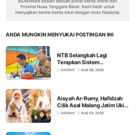
BIDIKNews adalah sebuah portal berita online dari
Provinsi Nusa Tenggara Barat. Kami hadir untuk
menyajikan berita-berita lokal dengan mutu Nasional.
ANDA MUNGKIN MENYUKAI POSTINGAN INI
NTB Selangkah Lagi
Terapkan Sistem
Manajemen Talenta ASN
DAERAH
AUG 06, 2026
Aisyah Ar-Rumy, Hafidzah
Cilik Asal Malang Jatim Ukir
Prestasi di Dubai
DAERAH
AUG 03, 2026