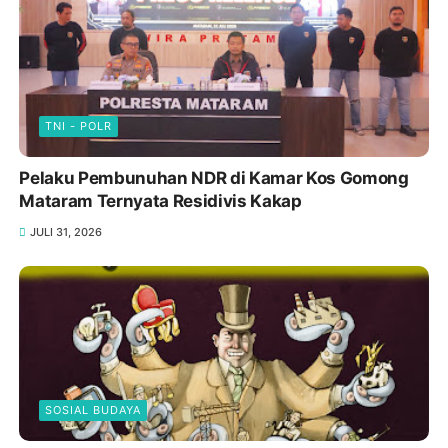
Munas BEM ke XIX di Jambi Antarkan Mahasiswa
Unram Asal Pujut Lombok Tengah Jadi
Koordinator BEM se Indonesia
AGUSTUS 02, 2026
TNI - POLR
Pelaku Pembunuhan NDR di Kamar Kos Gomong
Mataram Ternyata Residivis Kakap
JULI 31, 2026