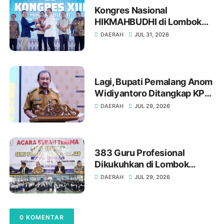
Kongres Nasional
HIKMAHBUDHI di Lombok
Utara, Bukti NTB Menjunjung
DAERAH
JUL 31, 2026
Tinggi Nilai Toleransi
Lagi, Bupati Pemalang Anom
Widiyantoro Ditangkap KPK
Tengah Malam
DAERAH
JUL 29, 2026
383 Guru Profesional
Dikukuhkan di Lombok
Timur : Gelar "Gr." Adalah
DAERAH
JUL 29, 2026
Amanah Profesionalisme
0 KOMENTAR