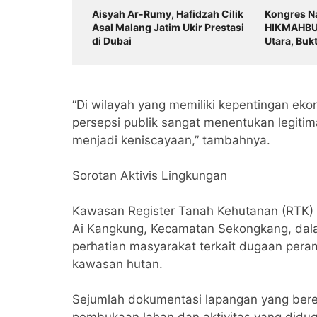
Aisyah Ar-Rumy, Hafidzah Cilik
Kongres N
Asal Malang Jatim Ukir Prestasi
HIKMAHBU
di Dubai
Utara, Buk
Tinggi Nila
‎“Di wilayah yang memiliki kepentingan eko
persepsi publik sangat menentukan legitima
menjadi keniscayaan,” tambahnya.
‎Sorotan Aktivis Lingkungan
‎Kawasan Register Tanah Kehutanan (RTK)
Ai Kangkung, Kecamatan Sekongkang, dala
perhatian masyarakat terkait dugaan pera
kawasan hutan.
Sejumlah dokumentasi lapangan yang ber