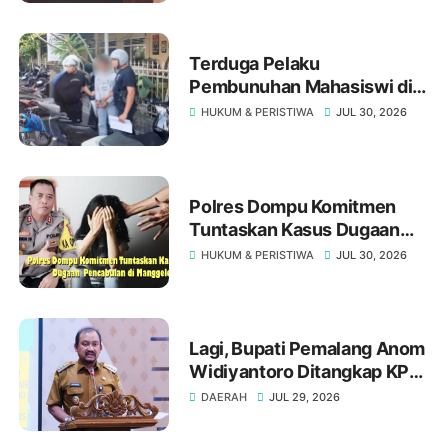
Terduga Pelaku
Pembunuhan Mahasiswi di
Gomong Akhirnya Ditangkap
HUKUM & PERISTIWA
JUL 30, 2026
Polisi
Polres Dompu Komitmen
Tuntaskan Kasus Dugaan
Pencabulan di Manggelewa
HUKUM & PERISTIWA
JUL 30, 2026
Lagi, Bupati Pemalang Anom
Widiyantoro Ditangkap KPK
Tengah Malam
DAERAH
JUL 29, 2026