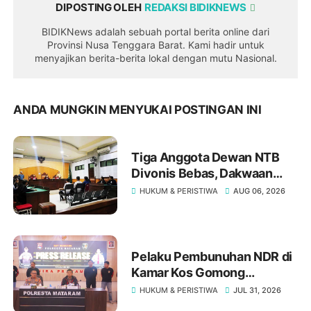
DIPOSTING OLEH
REDAKSI BIDIKNEWS
BIDIKNews adalah sebuah portal berita online dari
Provinsi Nusa Tenggara Barat. Kami hadir untuk
menyajikan berita-berita lokal dengan mutu Nasional.
ANDA MUNGKIN MENYUKAI POSTINGAN INI
Tiga Anggota Dewan NTB
Divonis Bebas, Dakwaan
Pasal Gratifikasi Oleh JPU
HUKUM & PERISTIWA
AUG 06, 2026
"Tumbang" Di Meja Hakim
Tipikor Mataram
Pelaku Pembunuhan NDR di
Kamar Kos Gomong
Mataram Ternyata Residivis
HUKUM & PERISTIWA
JUL 31, 2026
Kakap