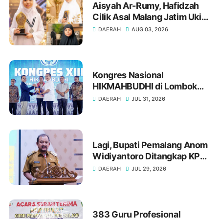
Aisyah Ar-Rumy, Hafidzah
Cilik Asal Malang Jatim Ukir
Prestasi di Dubai
DAERAH
AUG 03, 2026
Kongres Nasional
HIKMAHBUDHI di Lombok
Utara, Bukti NTB Menjunjung
DAERAH
JUL 31, 2026
Tinggi Nilai Toleransi
Lagi, Bupati Pemalang Anom
Widiyantoro Ditangkap KPK
Tengah Malam
DAERAH
JUL 29, 2026
383 Guru Profesional