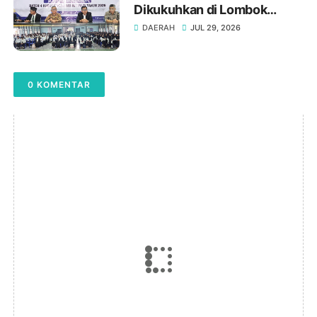
Dikukuhkan di Lombok
Timur : Gelar "Gr." Adalah
DAERAH
JUL 29, 2026
Amanah Profesionalisme
0 KOMENTAR