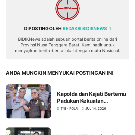
DIPOSTING OLEH
REDAKSI BIDIKNEWS
BIDIKNews adalah sebuah portal berita online dari
Provinsi Nusa Tenggara Barat. Kami hadir untuk
menyajikan berita-berita lokal dengan mutu Nasional.
ANDA MUNGKIN MENYUKAI POSTINGAN INI
Kapolda dan Kajati Bertemu
Padukan Kekuatan
Penegakkan Hukum
TNI - POLRI
JUL 14, 2026
Penegakan Hukum di NTB ‎