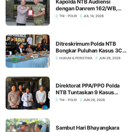
‎Kapolda NTB Audiensi
dengan Danrem 162/WB,
Bahas Stabilitas Keamanan
TNI - POLRI
JUL 14, 2026
Daerah
Ditreskrimum Polda NTB
Bongkar Puluhan Kasus 3C,
Ratusan Orang Jadi
HUKUM & PERISTIWA
JUN 29, 2026
Tersangka Warga Diminta
Waspada
Direktorat PPA/PPO Polda
NTB Tuntaskan 9 Kasus
Pada Juni 2026, Satu
TNI - POLRI
JUN 29, 2026
Perkara Siap Disidangkan ‎
‎Sambut Hari Bhayangkara