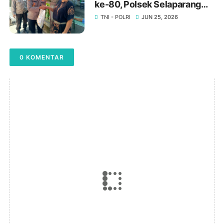
ke-80, Polsek Selaparang
Salurkan Bantuan Sosial
TNI - POLRI
JUN 25, 2026
untuk Warga Kurang Mampu
0 KOMENTAR