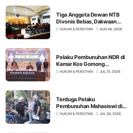
Tiga Anggota Dewan NTB
Divonis Bebas, Dakwaan
Pasal Gratifikasi Oleh JPU
HUKUM & PERISTIWA
AUG 06, 2026
"Tumbang" Di Meja Hakim
Tipikor Mataram
Pelaku Pembunuhan NDR di
Kamar Kos Gomong
Mataram Ternyata Residivis
HUKUM & PERISTIWA
JUL 31, 2026
Kakap
Terduga Pelaku
Pembunuhan Mahasiswi di
Gomong Akhirnya Ditangkap
HUKUM & PERISTIWA
JUL 30, 2026
Polisi