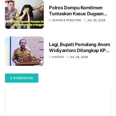
Polres Dompu Komitmen
Tuntaskan Kasus Dugaan
Pencabulan di Manggelewa
HUKUM & PERISTIWA
JUL 30, 2026
Lagi, Bupati Pemalang Anom
Widiyantoro Ditangkap KPK
Tengah Malam
DAERAH
JUL 29, 2026
0 KOMENTAR