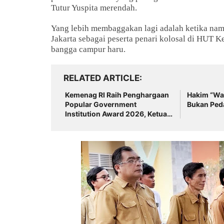
Tutur Yuspita merendah.
Yang lebih membaggakan lagi adalah ketika nam
Jakarta sebagai peserta penari kolosal di HUT 
bangga campur haru.
RELATED ARTICLE
Kemenag RI Raih Penghargaan
Hakim “Wak
Popular Government
Bukan Ped
Institution Award 2026, Ketua
Forum Rektor PTKN Indonesia
Prof. H. Masnun Tahir
Sampaikan Ucapan Selamat