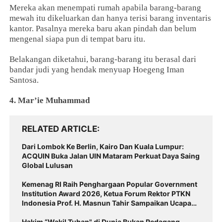
Mereka akan menempati rumah apabila barang-barang
mewah itu dikeluarkan dan hanya terisi barang inventaris
kantor. Pasalnya mereka baru akan pindah dan belum
mengenal siapa pun di tempat baru itu.
Belakangan diketahui, barang-barang itu berasal dari
bandar judi yang hendak menyuap Hoegeng Iman
Santosa.
4. Mar’ie Muhammad
RELATED ARTICLE
Dari Lombok Ke Berlin, Kairo Dan Kuala Lumpur:
ACQUIN Buka Jalan UIN Mataram Perkuat Daya Saing
Global Lulusan
Kemenag RI Raih Penghargaan Popular Government
Institution Award 2026, Ketua Forum Rektor PTKN
Indonesia Prof. H. Masnun Tahir Sampaikan Ucapan
Selamat
Hakim “Wakil Tuhan" di Dunia Bukan Pedagang