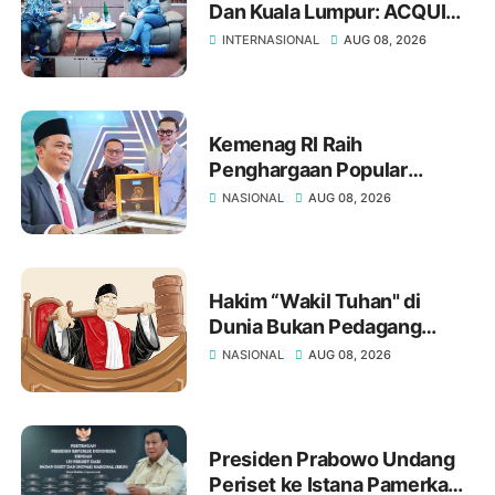
Dan Kuala Lumpur: ACQUIN
Buka Jalan UIN Mataram
INTERNASIONAL
AUG 08, 2026
Perkuat Daya Saing Global
Lulusan
Kemenag RI Raih
Penghargaan Popular
Government Institution
NASIONAL
AUG 08, 2026
Award 2026, Ketua Forum
Rektor PTKN Indonesia Prof.
H. Masnun Tahir Sampaikan
Ucapan Selamat
Hakim “Wakil Tuhan" di
Dunia Bukan Pedagang
Putusan
NASIONAL
AUG 08, 2026
Presiden Prabowo Undang
Periset ke Istana Pamerkan