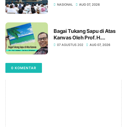
Hasil Riset
NASIONAL
AUG 07, 2026
Bagai Tukang Sapu di Atas
Kanvas Oleh Prof. H.
Maimun, M. Pd
07 AGUSTUS 202
AUG 07, 2026
0 KOMENTAR